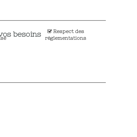
Respect des
vos besoins
ise
réglementations