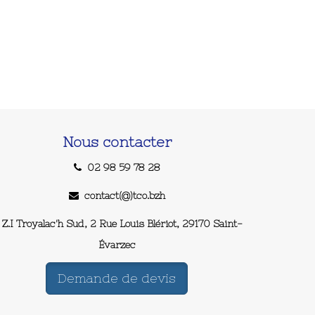
Nous contacter
02 98 59 78 28
contact(@)tco.bzh
Z.I Troyalac'h Sud, 2 Rue Louis Blériot, 29170 Saint-
Évarzec
Demande de devis